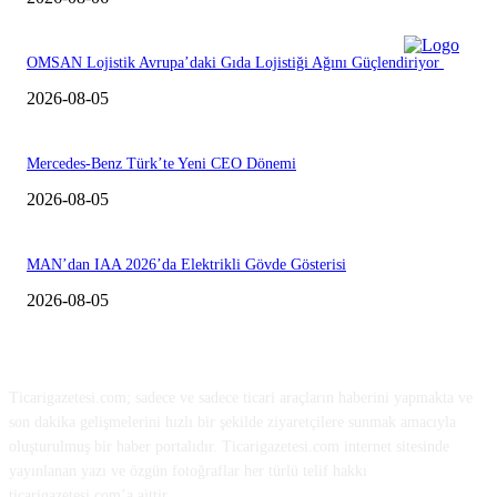
OMSAN Lojistik Avrupa’daki Gıda Lojistiği Ağını Güçlendiriyor
2026-08-05
Mercedes-Benz Türk’te Yeni CEO Dönemi
2026-08-05
MAN’dan IAA 2026’da Elektrikli Gövde Gösterisi
2026-08-05
HAKKIMIZDA
Ticarigazetesi.com; sadece ve sadece ticari araçların haberini yapmakta ve
son dakika gelişmelerini hızlı bir şekilde ziyaretçilere sunmak amacıyla
oluşturulmuş bir haber portalıdır. Ticarigazetesi.com internet sitesinde
yayınlanan yazı ve özgün fotoğraflar her türlü telif hakkı
ticarigazetesi.com’a aittir.