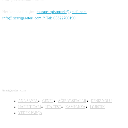
Her konuda iletişim:
muratcarpisanturk@gmail.com
info@ticarigazetesi.com // Tel: 05322700190
BENİ TAKİP ET
ticarigazetesi.com
ANA SAYFA
GENEL
AĞIR VASITALAR
DENİZ YOLU
HAFİF TİCARİ
HTA TEST
KAMPANYA
LOJİSTİK
YEDEK PARÇA