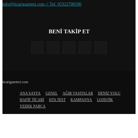
info@ticarigazetesi.com // Tel: 05322700190
BENİ TAKİP ET
ticarigazetesi.com
ANA SAYFA
GENEL
AĞIR VASITALAR
DENİZ YOLU
HAFİF TİCARİ
HTA TEST
KAMPANYA
LOJİSTİK
YEDEK PARÇA