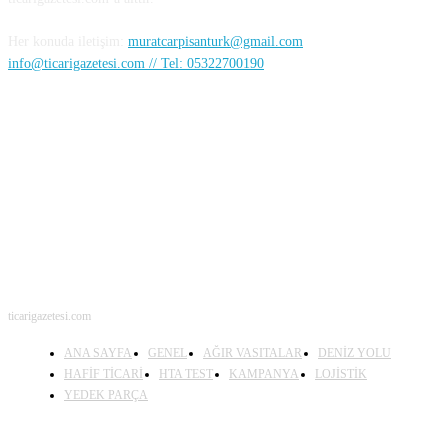
Her konuda iletişim:
muratcarpisanturk@gmail.com
info@ticarigazetesi.com // Tel: 05322700190
BENİ TAKİP ET
ticarigazetesi.com
ANA SAYFA
GENEL
AĞIR VASITALAR
DENİZ YOLU
HAFİF TİCARİ
HTA TEST
KAMPANYA
LOJİSTİK
YEDEK PARÇA