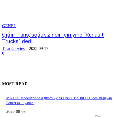
GENEL
Çığır Trans, soğuk zincir için yine “Renault
Trucks” dedi
TicariGazetesi
-
2025-09-17
0
MOST READ
MAXUS Modellerinde Ağustos Ayına Özel 1.199.000 TL’den Başlayan
Benzersiz Fiyatlar
2026-08-08