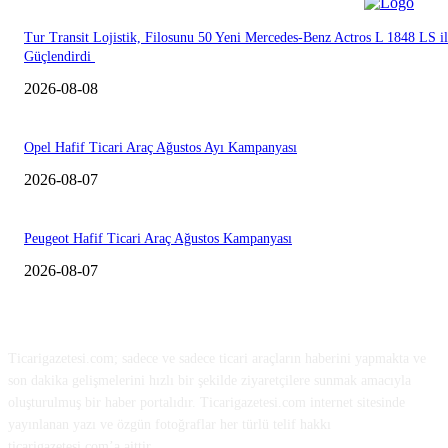
Tur Transit Lojistik, Filosunu 50 Yeni Mercedes-Benz Actros L 1848 LS i
Güçlendirdi
2026-08-08
Opel Hafif Ticari Araç Ağustos Ayı Kampanyası
2026-08-07
Peugeot Hafif Ticari Araç Ağustos Kampanyası
2026-08-07
HAKKIMIZDA
Ticarigazetesi.com; sadece ve sadece ticari araçların haberini yapmakta ve
son dakika gelişmelerini hızlı bir şekilde ziyaretçilere sunmak amacıyla
oluşturulmuş bir haber portalıdır. Ticarigazetesi.com internet sitesinde
yayınlanan yazı ve özgün fotoğraflar her türlü telif hakkı
ticarigazetesi.com’a aittir.