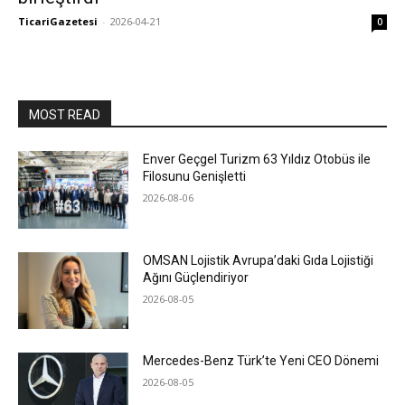
TicariGazetesi
-
2026-04-21
0
MOST READ
Enver Geçgel Turizm 63 Yıldız Otobüs ile
Filosunu Genişletti
2026-08-06
OMSAN Lojistik Avrupa’daki Gıda Lojistiği
Ağını Güçlendiriyor
2026-08-05
Mercedes-Benz Türk’te Yeni CEO Dönemi
2026-08-05