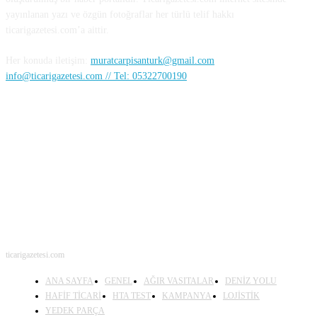
yayınlanan yazı ve özgün fotoğraflar her türlü telif hakkı
ticarigazetesi.com’a aittir.
Her konuda iletişim:
muratcarpisanturk@gmail.com
info@ticarigazetesi.com // Tel: 05322700190
BENİ TAKİP ET
ticarigazetesi.com
ANA SAYFA
GENEL
AĞIR VASITALAR
DENİZ YOLU
HAFİF TİCARİ
HTA TEST
KAMPANYA
LOJİSTİK
YEDEK PARÇA