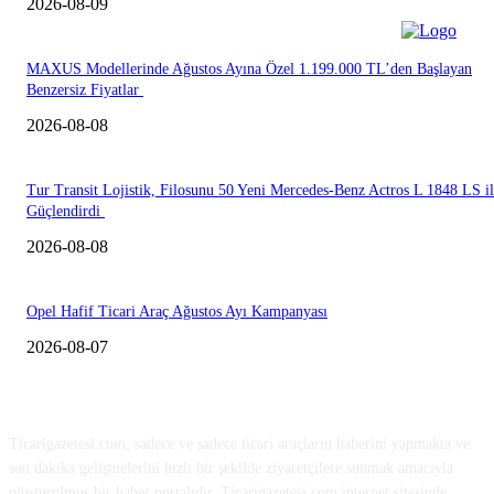
2026-08-09
MAXUS Modellerinde Ağustos Ayına Özel 1.199.000 TL’den Başlayan
Benzersiz Fiyatlar
2026-08-08
Tur Transit Lojistik, Filosunu 50 Yeni Mercedes-Benz Actros L 1848 LS i
Güçlendirdi
2026-08-08
Opel Hafif Ticari Araç Ağustos Ayı Kampanyası
2026-08-07
HAKKIMIZDA
Ticarigazetesi.com; sadece ve sadece ticari araçların haberini yapmakta ve
son dakika gelişmelerini hızlı bir şekilde ziyaretçilere sunmak amacıyla
oluşturulmuş bir haber portalıdır. Ticarigazetesi.com internet sitesinde