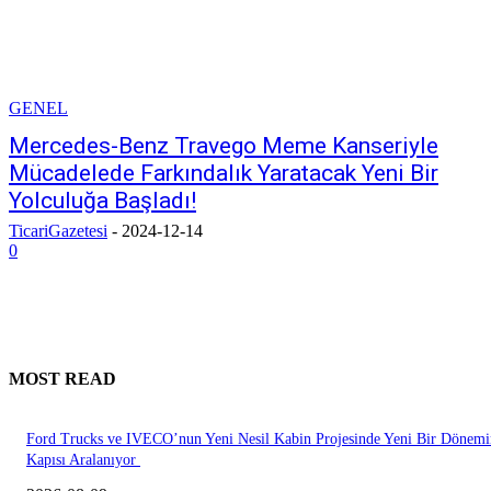
GENEL
Mercedes-Benz Travego Meme Kanseriyle
Mücadelede Farkındalık Yaratacak Yeni Bir
Yolculuğa Başladı!
TicariGazetesi
-
2024-12-14
0
MOST READ
Ford Trucks ve IVECO’nun Yeni Nesil Kabin Projesinde Yeni Bir Dönemi
Kapısı Aralanıyor