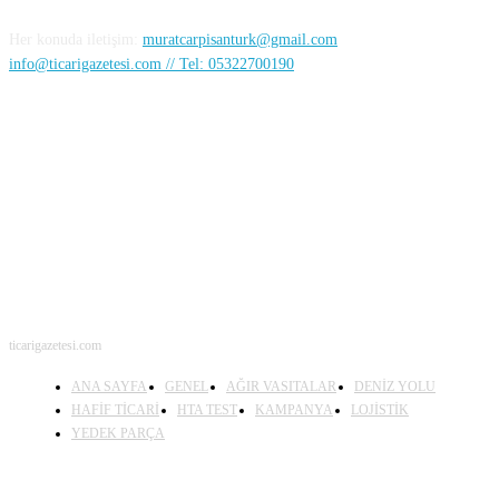
Her konuda iletişim:
muratcarpisanturk@gmail.com
info@ticarigazetesi.com // Tel: 05322700190
BENİ TAKİP ET
ticarigazetesi.com
ANA SAYFA
GENEL
AĞIR VASITALAR
DENİZ YOLU
HAFİF TİCARİ
HTA TEST
KAMPANYA
LOJİSTİK
YEDEK PARÇA