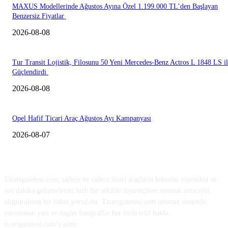
MAXUS Modellerinde Ağustos Ayına Özel 1.199.000 TL’den Başlayan
Benzersiz Fiyatlar
2026-08-08
Tur Transit Lojistik, Filosunu 50 Yeni Mercedes-Benz Actros L 1848 LS i
Güçlendirdi
2026-08-08
Opel Hafif Ticari Araç Ağustos Ayı Kampanyası
2026-08-07
HAKKIMIZDA
Ticarigazetesi.com; sadece ve sadece ticari araçların haberini yapmakta ve
son dakika gelişmelerini hızlı bir şekilde ziyaretçilere sunmak amacıyla
oluşturulmuş bir haber portalıdır. Ticarigazetesi.com internet sitesinde
yayınlanan yazı ve özgün fotoğraflar her türlü telif hakkı
ticarigazetesi.com’a aittir.