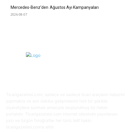
Mercedes-Benz’den Ağustos Ayı Kampanyaları
2026-08-07
HAKKIMIZDA
Ticarigazetesi.com; sadece ve sadece ticari araçların haberini
yapmakta ve son dakika gelişmelerini hızlı bir şekilde
ziyaretçilere sunmak amacıyla oluşturulmuş bir haber
portalıdır. Ticarigazetesi.com internet sitesinde yayınlanan
yazı ve özgün fotoğraflar her türlü telif hakkı
ticarigazetesi.com’a aittir.