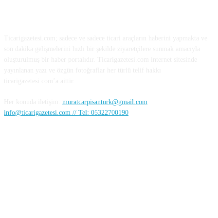
HAKKIMIZDA
Ticarigazetesi.com; sadece ve sadece ticari araçların haberini yapmakta ve
son dakika gelişmelerini hızlı bir şekilde ziyaretçilere sunmak amacıyla
oluşturulmuş bir haber portalıdır. Ticarigazetesi.com internet sitesinde
yayınlanan yazı ve özgün fotoğraflar her türlü telif hakkı
ticarigazetesi.com’a aittir.
Her konuda iletişim:
muratcarpisanturk@gmail.com
info@ticarigazetesi.com // Tel: 05322700190
BENİ TAKİP ET