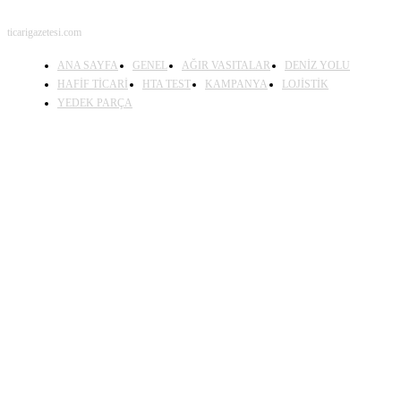
ticarigazetesi.com
ANA SAYFA
GENEL
AĞIR VASITALAR
DENİZ YOLU
HAFİF TİCARİ
HTA TEST
KAMPANYA
LOJİSTİK
YEDEK PARÇA