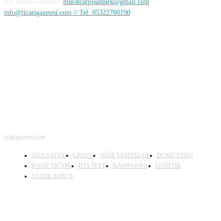
Her konuda iletişim:
muratcarpisanturk@gmail.com
info@ticarigazetesi.com // Tel: 05322700190
BENİ TAKİP ET
ticarigazetesi.com
ANA SAYFA
GENEL
AĞIR VASITALAR
DENİZ YOLU
HAFİF TİCARİ
HTA TEST
KAMPANYA
LOJİSTİK
YEDEK PARÇA