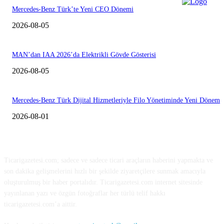
Mercedes-Benz Türk’te Yeni CEO Dönemi
2026-08-05
MAN’dan IAA 2026’da Elektrikli Gövde Gösterisi
2026-08-05
Mercedes-Benz Türk Dijital Hizmetleriyle Filo Yönetiminde Yeni Dönem
2026-08-01
HAKKIMIZDA
Ticarigazetesi.com; sadece ve sadece ticari araçların haberini yapmakta ve
son dakika gelişmelerini hızlı bir şekilde ziyaretçilere sunmak amacıyla
oluşturulmuş bir haber portalıdır. Ticarigazetesi.com internet sitesinde
yayınlanan yazı ve özgün fotoğraflar her türlü telif hakkı
ticarigazetesi.com’a aittir.