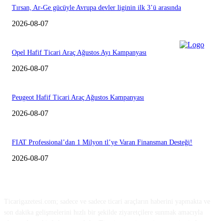
Tırsan, Ar-Ge gücüyle Avrupa devler liginin ilk 3’ü arasında
2026-08-07
Opel Hafif Ticari Araç Ağustos Ayı Kampanyası
2026-08-07
Peugeot Hafif Ticari Araç Ağustos Kampanyası
2026-08-07
FIAT Professional’dan 1 Milyon tl’ye Varan Finansman Desteği!
2026-08-07
HAKKIMIZDA
Ticarigazetesi.com; sadece ve sadece ticari araçların haberini yapmakta ve
son dakika gelişmelerini hızlı bir şekilde ziyaretçilere sunmak amacıyla