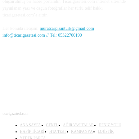
oluşturulmuş bir haber portalıdır. Ticarigazetesi.com internet sitesinde
yayınlanan yazı ve özgün fotoğraflar her türlü telif hakkı
ticarigazetesi.com’a aittir.
Her konuda iletişim:
muratcarpisanturk@gmail.com
info@ticarigazetesi.com // Tel: 05322700190
BENİ TAKİP ET
ticarigazetesi.com
ANA SAYFA
GENEL
AĞIR VASITALAR
DENİZ YOLU
HAFİF TİCARİ
HTA TEST
KAMPANYA
LOJİSTİK
YEDEK PARÇA