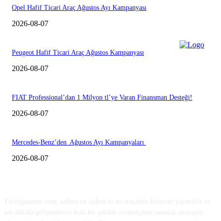
Opel Hafif Ticari Araç Ağustos Ayı Kampanyası
2026-08-07
Peugeot Hafif Ticari Araç Ağustos Kampanyası
2026-08-07
FIAT Professional’dan 1 Milyon tl’ye Varan Finansman Desteği!
2026-08-07
Mercedes-Benz’den Ağustos Ayı Kampanyaları
2026-08-07
HAKKIMIZDA
Ticarigazetesi.com; sadece ve sadece ticari araçların haberini yapmakta ve
son dakika gelişmelerini hızlı bir şekilde ziyaretçilere sunmak amacıyla