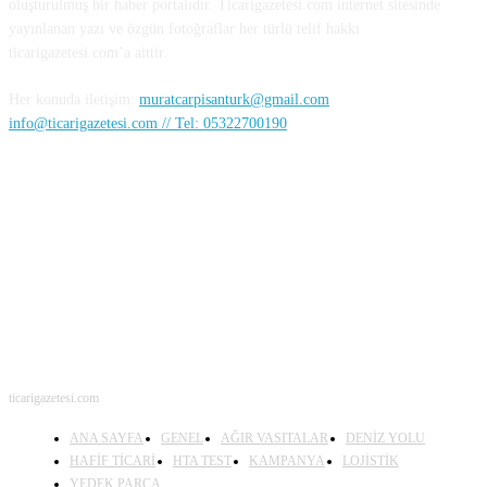
oluşturulmuş bir haber portalıdır. Ticarigazetesi.com internet sitesinde
yayınlanan yazı ve özgün fotoğraflar her türlü telif hakkı
ticarigazetesi.com’a aittir.
Her konuda iletişim:
muratcarpisanturk@gmail.com
info@ticarigazetesi.com // Tel: 05322700190
BENİ TAKİP ET
ticarigazetesi.com
ANA SAYFA
GENEL
AĞIR VASITALAR
DENİZ YOLU
HAFİF TİCARİ
HTA TEST
KAMPANYA
LOJİSTİK
YEDEK PARÇA