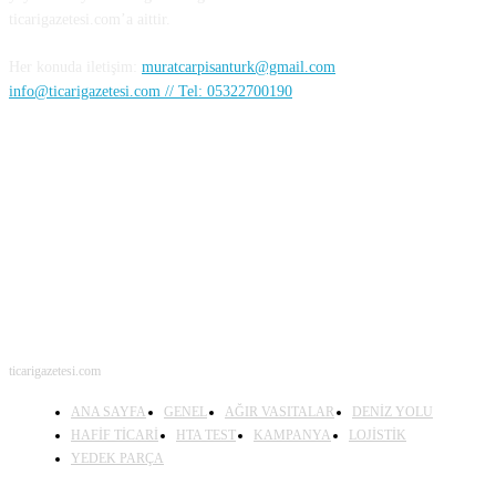
ticarigazetesi.com’a aittir.
Her konuda iletişim:
muratcarpisanturk@gmail.com
info@ticarigazetesi.com // Tel: 05322700190
BENİ TAKİP ET
ticarigazetesi.com
ANA SAYFA
GENEL
AĞIR VASITALAR
DENİZ YOLU
HAFİF TİCARİ
HTA TEST
KAMPANYA
LOJİSTİK
YEDEK PARÇA