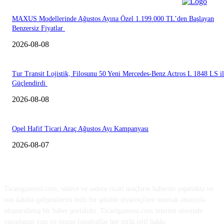
MAXUS Modellerinde Ağustos Ayına Özel 1.199.000 TL’den Başlayan
Benzersiz Fiyatlar
2026-08-08
Tur Transit Lojistik, Filosunu 50 Yeni Mercedes-Benz Actros L 1848 LS i
Güçlendirdi
2026-08-08
Opel Hafif Ticari Araç Ağustos Ayı Kampanyası
2026-08-07
HAKKIMIZDA
Ticarigazetesi.com; sadece ve sadece ticari araçların haberini yapmakta ve
son dakika gelişmelerini hızlı bir şekilde ziyaretçilere sunmak amacıyla
oluşturulmuş bir haber portalıdır. Ticarigazetesi.com internet sitesinde
yayınlanan yazı ve özgün fotoğraflar her türlü telif hakkı