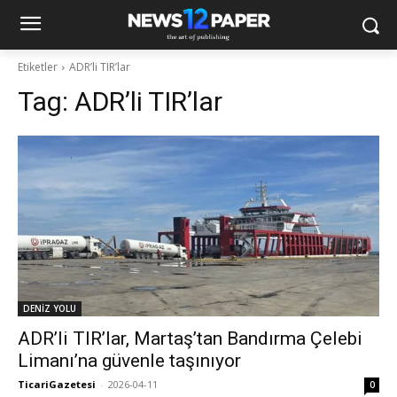
Etiketler
ADR’li TIR’lar
Tag:
ADR’li TIR’lar
DENİZ YOLU
ADR’li TIR’lar, Martaş’tan Bandırma Çelebi
Limanı’na güvenle taşınıyor
TicariGazetesi
-
2026-04-11
0