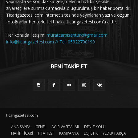
yapmakta ve son dakika gelişmelerini hızlı bir şekilde
ziyaretçilere sunmak amacıyla oluşturulmuş bir haber portalıdır.
Ticarigazetesi.com internet sitesinde yayınlanan yazı ve özgün
fotoğraflar her türlü telif hakkı ticarigazetesi.com’a aittir.
Her konuda iletişim:
muratcarpisanturk@gmail.com
info@ticarigazetesi.com // Tel: 05322700190
BENİ TAKİP ET
ticarigazetesi.com
ANA SAYFA
GENEL
AĞIR VASITALAR
DENİZ YOLU
HAFİF TİCARİ
HTA TEST
KAMPANYA
LOJİSTİK
YEDEK PARÇA