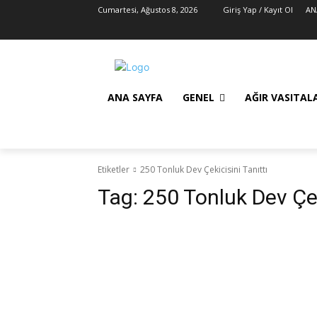
Cumartesi, Ağustos 8, 2026
Giriş Yap / Kayıt Ol
AN
ANA SAYFA
GENEL
AĞIR VASITAL
Etiketler
250 Tonluk Dev Çekicisini Tanıttı
Tag:
250 Tonluk Dev Çek