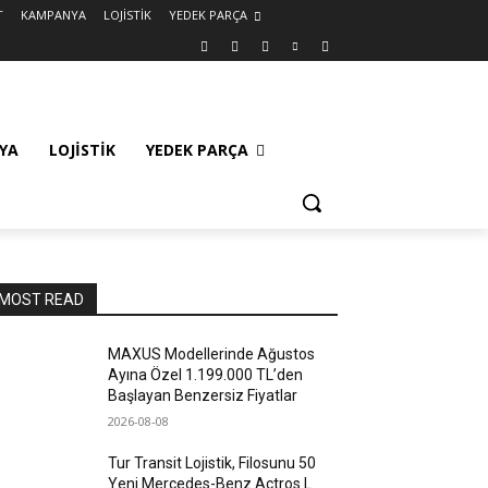
T
KAMPANYA
LOJİSTİK
YEDEK PARÇA
YA
LOJİSTİK
YEDEK PARÇA
MOST READ
MAXUS Modellerinde Ağustos
Ayına Özel 1.199.000 TL’den
Başlayan Benzersiz Fiyatlar
2026-08-08
Tur Transit Lojistik, Filosunu 50
Yeni Mercedes-Benz Actros L