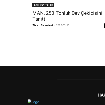
AĞIR VASITALAR
MAN, 250 Tonluk Dev Çekicisini
Tanıttı
TicariGazetesi
-
2026-03-17
HA