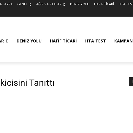
A SAYFA
GENEL
AĞIR VASITALAR
DENİZ YOLU
HAFİF TİCARİ
HTA TES
AR
DENİZ YOLU
HAFİF TİCARİ
HTA TEST
KAMPAN
icisini Tanıttı