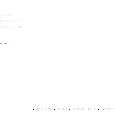
n dakika
haber portalıdır.
türlü telif hakkı
/ Tel:
ANA SAYFA
GENEL
AĞIR VASITALAR
DENİZ Y