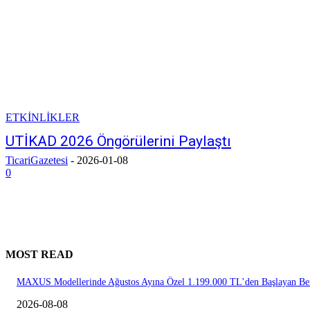
ETKİNLİKLER
UTİKAD 2026 Öngörülerini Paylaştı
TicariGazetesi
-
2026-01-08
0
MOST READ
MAXUS Modellerinde Ağustos Ayına Özel 1.199.000 TL’den Başlayan Ben
2026-08-08