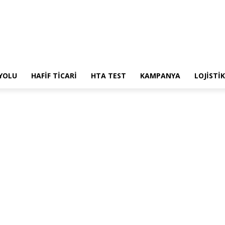
 YOLU
HAFİF TİCARİ
HTA TEST
KAMPANYA
LOJİSTİK