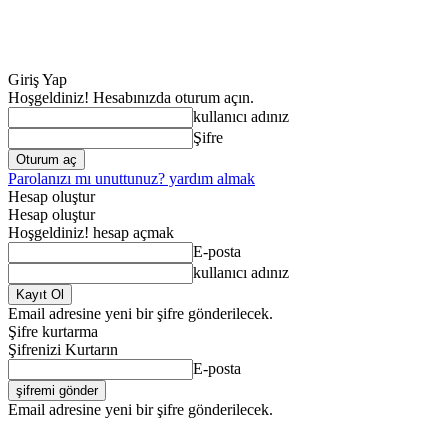
Giriş Yap
Hoşgeldiniz! Hesabınızda oturum açın.
kullanıcı adınız
Şifre
Parolanızı mı unuttunuz? yardım almak
Hesap oluştur
Hesap oluştur
Hoşgeldiniz! hesap açmak
E-posta
kullanıcı adınız
Email adresine yeni bir şifre gönderilecek.
Şifre kurtarma
Şifrenizi Kurtarın
E-posta
Email adresine yeni bir şifre gönderilecek.
ANA SAYFA
GENE
Cumartesi, Ağustos 8, 2026
Giriş Yap / Kayıt Ol