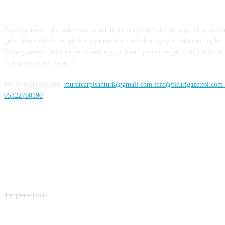
HAKKIMIZDA
Ticarigazetesi.com; sadece ve sadece ticari araçların haberini yapmakta ve so
gelişmelerini hızlı bir şekilde ziyaretçilere sunmak amacıyla oluşturulmuş bir 
Ticarigazetesi.com internet sitesinde yayınlanan yazı ve özgün fotoğraflar her 
ticarigazetesi.com’a aittir.
Her konuda iletişim:
muratcarpisanturk@gmail.com info@ticarigazetesi.com /
05322700190
BENİ TAKİP ET
ticarigazetesi.com