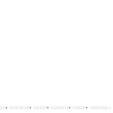
OLU
HAFİF TİCARİ
HTA TEST
KAMPANYA
LOJİSTİK
YEDEK PARÇA