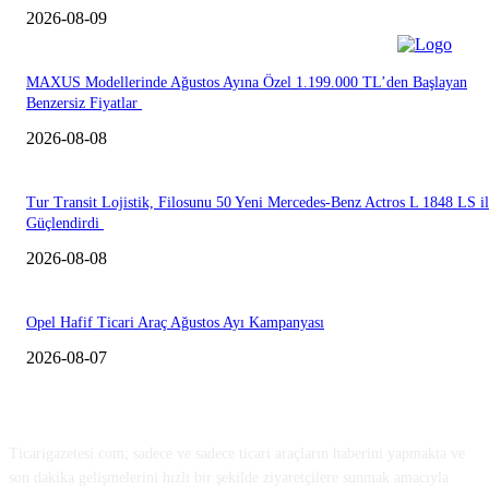
2026-08-09
MAXUS Modellerinde Ağustos Ayına Özel 1.199.000 TL’den Başlayan
Benzersiz Fiyatlar
2026-08-08
Tur Transit Lojistik, Filosunu 50 Yeni Mercedes-Benz Actros L 1848 LS i
Güçlendirdi
2026-08-08
Opel Hafif Ticari Araç Ağustos Ayı Kampanyası
2026-08-07
HAKKIMIZDA
Ticarigazetesi.com; sadece ve sadece ticari araçların haberini yapmakta ve
son dakika gelişmelerini hızlı bir şekilde ziyaretçilere sunmak amacıyla