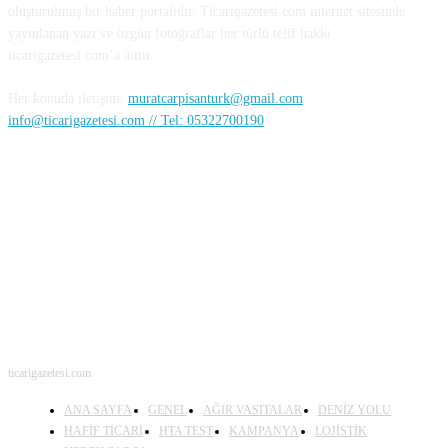
oluşturulmuş bir haber portalıdır. Ticarigazetesi.com internet sitesinde
yayınlanan yazı ve özgün fotoğraflar her türlü telif hakkı
ticarigazetesi.com’a aittir.
Her konuda iletişim:
muratcarpisanturk@gmail.com
info@ticarigazetesi.com // Tel: 05322700190
BENİ TAKİP ET
ticarigazetesi.com
ANA SAYFA
GENEL
AĞIR VASITALAR
DENİZ YOLU
HAFİF TİCARİ
HTA TEST
KAMPANYA
LOJİSTİK