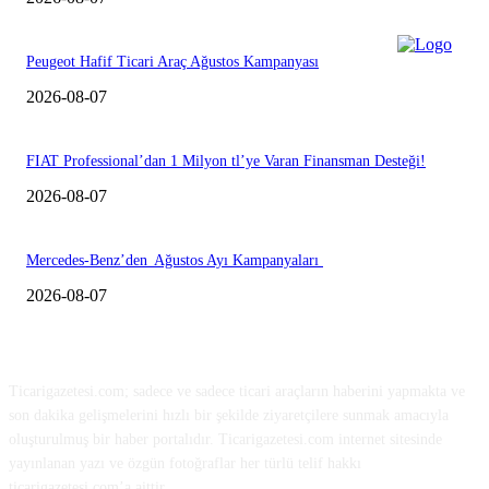
Peugeot Hafif Ticari Araç Ağustos Kampanyası
2026-08-07
FIAT Professional’dan 1 Milyon tl’ye Varan Finansman Desteği!
2026-08-07
Mercedes-Benz’den Ağustos Ayı Kampanyaları
2026-08-07
HAKKIMIZDA
Ticarigazetesi.com; sadece ve sadece ticari araçların haberini yapmakta ve
son dakika gelişmelerini hızlı bir şekilde ziyaretçilere sunmak amacıyla
oluşturulmuş bir haber portalıdır. Ticarigazetesi.com internet sitesinde
yayınlanan yazı ve özgün fotoğraflar her türlü telif hakkı
ticarigazetesi.com’a aittir.