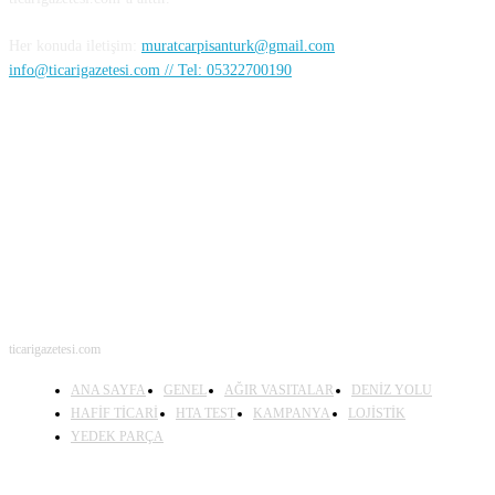
Her konuda iletişim:
muratcarpisanturk@gmail.com
info@ticarigazetesi.com // Tel: 05322700190
BENİ TAKİP ET
ticarigazetesi.com
ANA SAYFA
GENEL
AĞIR VASITALAR
DENİZ YOLU
HAFİF TİCARİ
HTA TEST
KAMPANYA
LOJİSTİK
YEDEK PARÇA