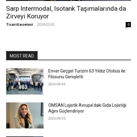
Sarp Intermodal, Isotank Taşımalarında da
Zirveyi Koruyor
TicariGazetesi
-
2024-02-02
0
MOST READ
Enver Geçgel Turizm 63 Yıldız Otobüs ile
Filosunu Genişletti
2026-08-06
OMSAN Lojistik Avrupa’daki Gıda Lojistiği
Ağını Güçlendiriyor
2026-08-05